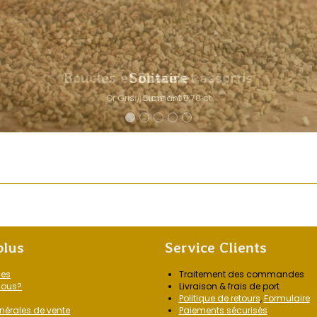
Boucles et Bracelet assortis
Or jaune 750°°
plus
Service Clients
les
Traitement des commandes
nous?
Livraison & frais de port
Politique de retours
,
Formulaire
nérales de vente
Paiements sécurisés